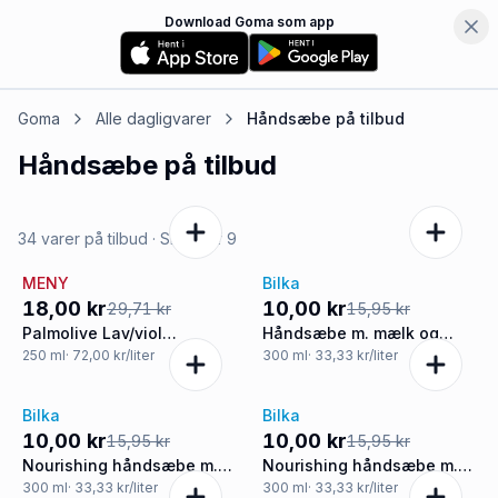
Download Goma som app
Goma
Alle dagligvarer
Håndsæbe
på tilbud
Håndsæbe
på tilbud
34 varer på tilbud
· Side
1
af
9
MENY
Bilka
-39%
-37%
18,00 kr
10,00 kr
29,71 kr
15,95 kr
Palmolive Lav/viol
Håndsæbe m. mælk og
Håndsæb
honning
250
ml
· 72,00 kr/liter
300
ml
· 33,33 kr/liter
Bilka
Bilka
-37%
-37%
10,00 kr
10,00 kr
15,95 kr
15,95 kr
Nourishing håndsæbe m.
Nourishing håndsæbe m.
mandelmælk
orkidé og mælk
300
ml
· 33,33 kr/liter
300
ml
· 33,33 kr/liter