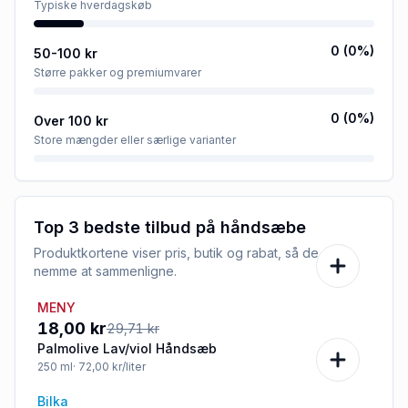
Typiske hverdagskøb
0
(
0
%)
50-100 kr
Større pakker og premiumvarer
0
(
0
%)
Over 100 kr
Store mængder eller særlige varianter
Top 3 bedste tilbud på
håndsæbe
Produktkortene viser pris, butik og rabat, så de er
nemme at sammenligne.
MENY
-39%
18,00 kr
29,71 kr
Palmolive Lav/viol Håndsæb
250
ml
· 72,00 kr/liter
Bilka