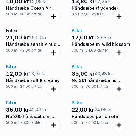
10,00 kr
13,80 kr
12,95 kr
17,25 kr
Håndsæbe Ocean Air
Håndsæbe (flydende)
500
ml
· 20,00 kr/liter
0.5
l
· 27,60 kr/liter
Føtex
Bilka
-16%
-14%
21,00 kr
12,00 kr
25,00 kr
13,95 kr
Håndsæbe sensitiv hud
Håndsæbe m. wild blossom
parfumefri refill
500
ml
· 42,00 kr/liter
500
ml
· 24,00 kr/liter
Bilka
Bilka
-14%
-14%
12,00 kr
35,00 kr
13,95 kr
40,48 kr
Håndsæbe soft & creamy
No 361 håndsæbe m.
verbena og bomuld
500
ml
· 24,00 kr/liter
500
ml
· 70,00 kr/liter
Bilka
Bilka
-14%
-12%
35,00 kr
22,00 kr
40,48 kr
24,95 kr
No 360 håndsæbe m.
Håndsæbe parfumefri
citrongræs og frisk mint
500
ml
· 70,00 kr/liter
500
ml
· 44,00 kr/liter