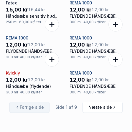
Føtex
REMA 1000
-9%
Tilbud
15,00 kr
12,00 kr
16,44 kr
12,00 kr
Håndsæbe sensitiv hud
FLYDENDE HÅNDSÆBE
parfumefri
250
ml
· 60,00 kr/liter
300
ml
· 40,00 kr/liter
REMA 1000
REMA 1000
Tilbud
Tilbud
12,00 kr
12,00 kr
12,00 kr
12,00 kr
FLYDENDE HÅNDSÆBE
FLYDENDE HÅNDSÆBE
300
ml
· 40,00 kr/liter
300
ml
· 40,00 kr/liter
Kvickly
REMA 1000
Tilbud
Tilbud
12,00 kr
12,00 kr
12,00 kr
12,00 kr
Håndsæbe (flydende)
FLYDENDE HÅNDSÆBE
300
ml
· 40,00 kr/liter
300
ml
· 40,00 kr/liter
Forrige side
Side
1
af
9
Næste side