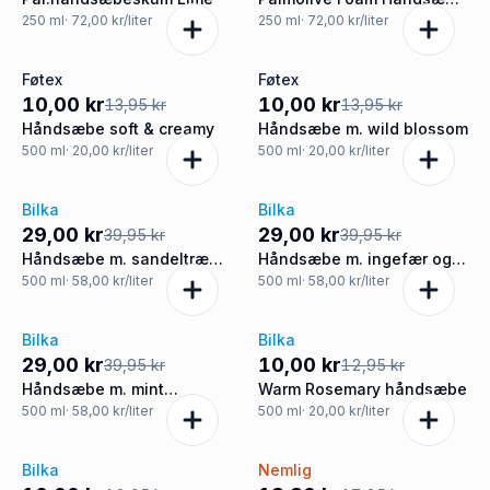
Kids
250
ml
· 72,00 kr/liter
250
ml
· 72,00 kr/liter
Føtex
Føtex
-28%
-28%
10,00 kr
10,00 kr
13,95 kr
13,95 kr
Håndsæbe soft & creamy
Håndsæbe m. wild blossom
500
ml
· 20,00 kr/liter
500
ml
· 20,00 kr/liter
Bilka
Bilka
-27%
-27%
29,00 kr
29,00 kr
39,95 kr
39,95 kr
Håndsæbe m. sandeltræ
Håndsæbe m. ingefær og
og aloe vera
citrongræs
500
ml
· 58,00 kr/liter
500
ml
· 58,00 kr/liter
Bilka
Bilka
-27%
-23%
29,00 kr
10,00 kr
39,95 kr
12,95 kr
Håndsæbe m. mint
Warm Rosemary håndsæbe
lavendel og aloe vera
500
ml
· 58,00 kr/liter
500
ml
· 20,00 kr/liter
Bilka
Nemlig
-23%
-20%