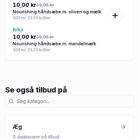
-37%
10,00 kr
15,95 kr
Nourishing håndsæbe m. oliven og mælk
300
ml
· 33,33 kr/liter
Bilka
-37%
10,00 kr
15,95 kr
Nourishing håndsæbe m. mandelmælk
300
ml
· 33,33 kr/liter
Se også tilbud på
Søg efter kategori med tilbud
Æg
9
dagligvarer
på tilbud