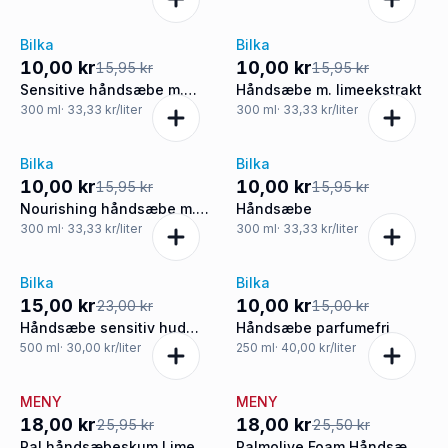
Bilka
Bilka
-37%
-37%
10,00 kr
10,00 kr
15,95 kr
15,95 kr
Sensitive håndsæbe m.
Håndsæbe m. limeekstrakt
aloe vera
300
ml
· 33,33 kr/liter
300
ml
· 33,33 kr/liter
Bilka
Bilka
-37%
-37%
10,00 kr
10,00 kr
15,95 kr
15,95 kr
Nourishing håndsæbe m.
Håndsæbe
oliven og mælk
300
ml
· 33,33 kr/liter
300
ml
· 33,33 kr/liter
Bilka
Bilka
-35%
-33%
15,00 kr
10,00 kr
23,00 kr
15,00 kr
Håndsæbe sensitiv hud
Håndsæbe parfumefri
parfumefri refill
500
ml
· 30,00 kr/liter
250
ml
· 40,00 kr/liter
MENY
MENY
-31%
-29%
18,00 kr
18,00 kr
25,95 kr
25,50 kr
Pal.håndsæbeskum Lime
Palmolive Foam Håndsæ