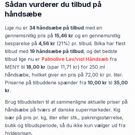
Sådan vurderer du tilbud på
håndsæbe
Lige nu er
34
håndsæbe
på tilbud
med en
gennemsnitlig pris på
15,46 kr
og en gennemsnitlig
besparelse på
4,56 kr
(
21
%) pr. tilbud.
Bilka
har flest
tilbud med
19
håndsæbe
på tilbud
,
og det bedste
tilbud lige nu er
Palmolive Lav/viol Håndsæb
fra
MENY
til
18,00 kr
(spar
11,71 kr
)
for
250
ml
håndsæbe
, hvilket giver en pris på
72,00 kr
pr.
liter
.
Priserne på tilbuddene spænder fra
10,00 kr
til
35,00
kr
.
Brug tilbudslisten til at sammenligne aktuelle priser på
håndsæbe på tværs af danske supermarkeder. Kig
især på pris pr. kg, liter eller stk., pakningsstørrelse,
butik og tilbudsperiode, så du ikke kun vælger ud fra
hyldeprisen.