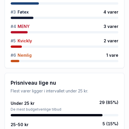
#
3
Føtex
4
varer
#
4
MENY
3
varer
#
5
Kvickly
2
varer
#
6
Nemlig
1
vare
Prisniveau lige nu
Flest varer ligger i intervallet
under 25 kr
.
29
(
85
%)
Under 25 kr
De mest budgetvenlige tilbud
5
(
15
%)
25-50 kr