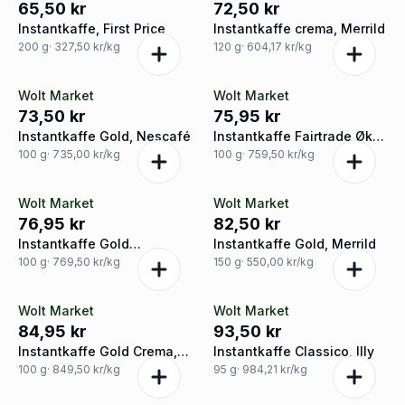
65,50 kr
72,50 kr
Instantkaffe, First Price
Instantkaffe crema, Merrild
200
g
· 327,50 kr/kg
120
g
· 604,17 kr/kg
Wolt Market
Wolt Market
73,50 kr
75,95 kr
Instantkaffe Gold, Nescafé
Instantkaffe Fairtrade Øko.
Peter Larsen
100
g
· 735,00 kr/kg
100
g
· 759,50 kr/kg
Wolt Market
Wolt Market
76,95 kr
82,50 kr
Instantkaffe Gold
Instantkaffe Gold, Merrild
Espresso, Nescafé
100
g
· 769,50 kr/kg
150
g
· 550,00 kr/kg
Wolt Market
Wolt Market
84,95 kr
93,50 kr
Instantkaffe Gold Crema,
Instantkaffe Classico, Illy
Nescafé
100
g
· 849,50 kr/kg
95
g
· 984,21 kr/kg