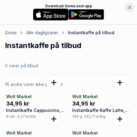
Download Goma som app
Goma
Alle dagligvarer
Instantkaffe
på tilbud
Instantkaffe
på tilbud
0 varer på tilbud
16 andre varer ikke på tilbud
Wolt Market
Wolt Market
34,95 kr
34,95 kr
Instantkaffe Cappuccino,
Instantkaffe Kaffe Latte,
Nescafé
Nescafé
8
stk
· 4,37 kr/stk
144
g
· 242,71 kr/kg
Wolt Market
Wolt Market