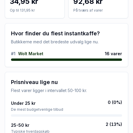
34,95 kr
92,68 kr
Op til 131,95 kr
På tværs af varer
Hvor finder du flest instantkaffe?
Butikkerne med det bredeste udvalg lige nu.
#
1
Wolt Market
16
varer
Prisniveau lige nu
Flest varer ligger i intervallet
50-100 kr
.
0
(
0
%)
Under 25 kr
De mest budgetvenlige tilbud
2
(
13
%)
25-50 kr
Typiske hverdagskøb