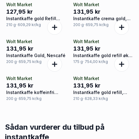
Wolt Market
Wolt Market
127,95 kr
131,95 kr
Instantkaffe gold Refill
Instantkaffe crema gold,
crema, Nescafé
Nescafé
210
g
· 609,29 kr/kg
200
g
· 659,75 kr/kg
Wolt Market
Wolt Market
131,95 kr
131,95 kr
Instantkaffe Gold, Nescafé
Instantkaffe gold refill øko.
Nescafé
200
g
· 659,75 kr/kg
175
g
· 754,00 kr/kg
Wolt Market
Wolt Market
131,95 kr
131,95 kr
Instantkaffe koffeinfri
Instantkaffe gold refill,
gold, Nescafé
Nescafé
200
g
· 659,75 kr/kg
210
g
· 628,33 kr/kg
Sådan vurderer du tilbud på
instantkaffe