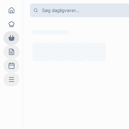
Goma
Opskrifter
Dagligvarer
Indkøbslisten
Madplan
Mere