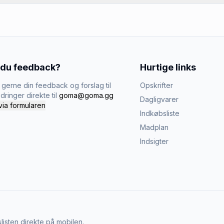
 du feedback?
Hurtige links
gerne din feedback og forslag til
Opskrifter
dringer direkte til
goma@goma.gg
Dagligvarer
via formularen
Indkøbsliste
Madplan
Indsigter
listen direkte på mobilen.