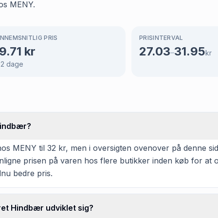
hos MENY.
NNEMSNITLIG PRIS
PRISINTERVAL
9.71
kr
27.03
31.95
–
kr
02
dage
Hindbær?
 MENY til 32 kr, men i oversigten ovenover på denne side f
enligne prisen på varen hos flere butikker inden køb for a
dnu bedre pris.
et Hindbær udviklet sig?