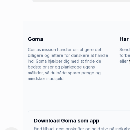
Goma
Har
Gomas mission handler om at gøre det
Send 
billigere og lettere for danskere at handle
forbe
ind. Goma hjælper dig med at finde de
eller
bedste priser og planlægge ugens
måltider, så du både sparer penge og
mindsker madspild.
Download Goma som app
Find tilbud, gem opskrifter og hold styr på indkøbs