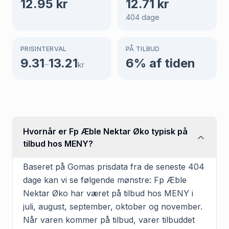
12.95
kr
12.71
kr
404
dage
PRISINTERVAL
PÅ TILBUD
9.31
13.21
6
% af tiden
–
kr
Hvornår er Fp Æble Nektar Øko typisk på
tilbud hos MENY?
Baseret på Gomas prisdata fra de seneste 404
dage kan vi se følgende mønstre: Fp Æble
Nektar Øko har været på tilbud hos MENY i
juli, august, september, oktober og november.
Når varen kommer på tilbud, varer tilbuddet