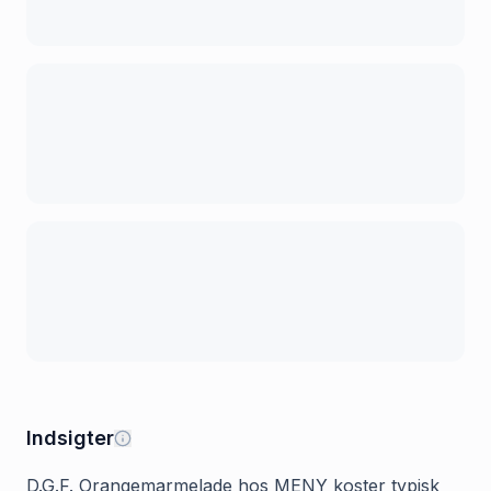
Indsigter
D.G.F. Orangemarmelade hos MENY koster typisk