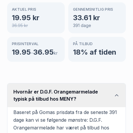
AKTUEL PRIS
GENNEMSNITLIG PRIS
19.95
kr
33.61
kr
36.95
kr
391
dage
PRISINTERVAL
PÅ TILBUD
19.95
36.95
18
% af tiden
–
kr
Hvornår er D.G.F. Orangemarmelade
typisk på tilbud hos MENY?
Baseret på Gomas prisdata fra de seneste 391
dage kan vi se følgende mønstre: D.G.F.
Orangemarmelade har været på tilbud hos