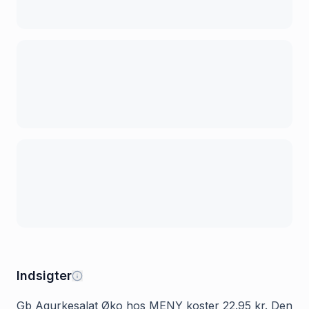
Indsigter
Gb Agurkesalat Øko hos MENY koster 22.95 kr. Den