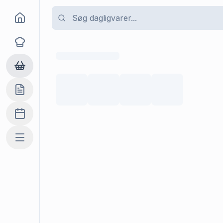
Goma
Opskrifter
Dagligvarer
Indkøbslisten
Madplan
Mere