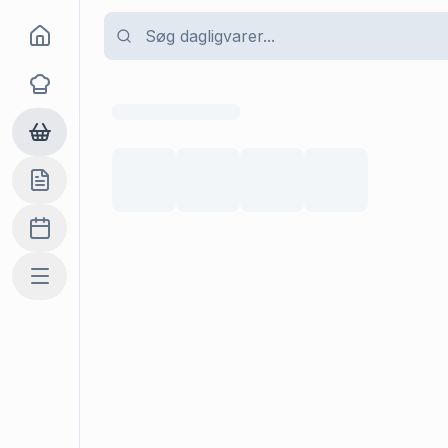
Goma
Opskrifter
Dagligvarer
Indkøbslisten
Madplan
Mere