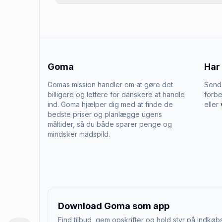
Goma
Har
Gomas mission handler om at gøre det
Send 
billigere og lettere for danskere at handle
forbe
ind. Goma hjælper dig med at finde de
eller
bedste priser og planlægge ugens
måltider, så du både sparer penge og
mindsker madspild.
Download Goma som app
Find tilbud, gem opskrifter og hold styr på indkøbs