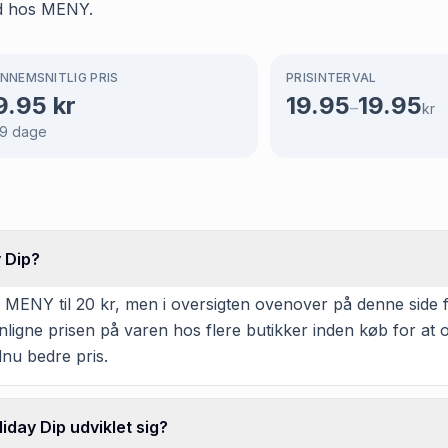
ud hos MENY.
NNEMSNITLIG PRIS
PRISINTERVAL
9.95
kr
19.95
19.95
–
kr
9
dage
 Dip?
NY til 20 kr, men i oversigten ovenover på denne side fin
enligne prisen på varen hos flere butikker inden køb for a
dnu bedre pris.
day Dip udviklet sig?