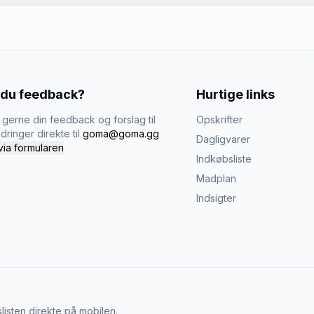
 du feedback?
Hurtige links
gerne din feedback og forslag til
Opskrifter
dringer direkte til
goma@goma.gg
Dagligvarer
via formularen
Indkøbsliste
Madplan
Indsigter
listen direkte på mobilen.