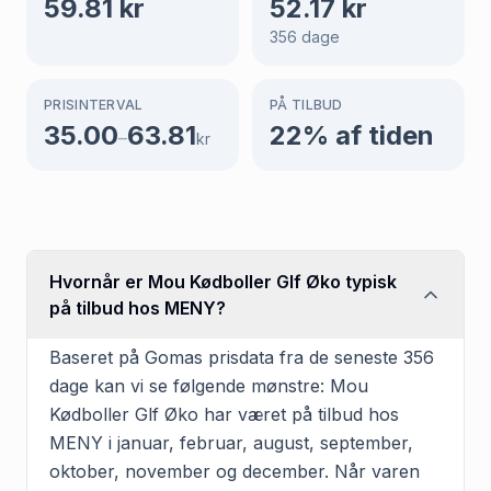
59.81
kr
52.17
kr
356
dage
PRISINTERVAL
PÅ TILBUD
35.00
63.81
22
% af tiden
–
kr
Hvornår er Mou Kødboller Glf Øko typisk
på tilbud hos MENY?
Baseret på Gomas prisdata fra de seneste 356
dage kan vi se følgende mønstre: Mou
Kødboller Glf Øko har været på tilbud hos
MENY i januar, februar, august, september,
oktober, november og december. Når varen