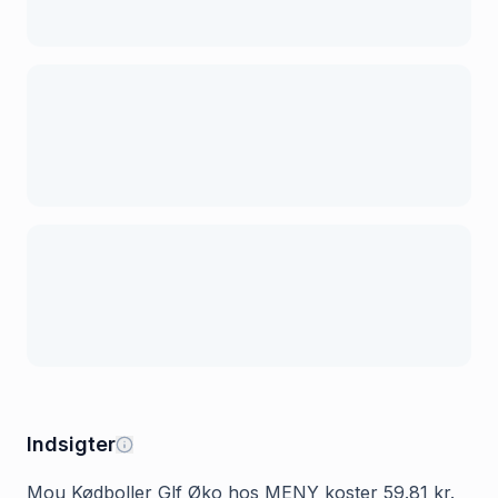
Indsigter
Mou Kødboller Glf Øko hos MENY koster 59.81 kr.