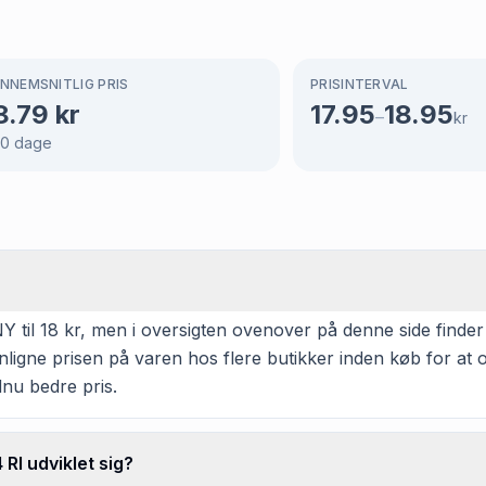
NNEMSNITLIG PRIS
PRISINTERVAL
8.79
kr
17.95
18.95
–
kr
80
dage
til 18 kr, men i oversigten ovenover på denne side finder d
enligne prisen på varen hos flere butikker inden køb for a
dnu bedre pris.
Rl udviklet sig?