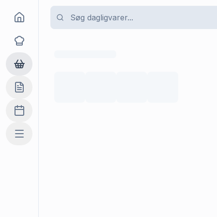
Goma
Opskrifter
Dagligvarer
Indkøbslisten
Madplan
Mere