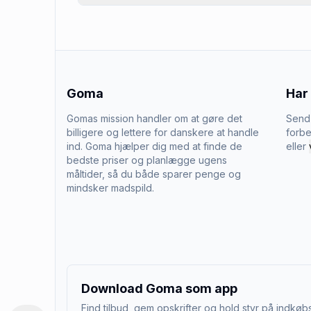
Goma
Har
Gomas mission handler om at gøre det
Send 
billigere og lettere for danskere at handle
forbe
ind. Goma hjælper dig med at finde de
eller
bedste priser og planlægge ugens
måltider, så du både sparer penge og
mindsker madspild.
Download Goma som app
Find tilbud, gem opskrifter og hold styr på indkøbs