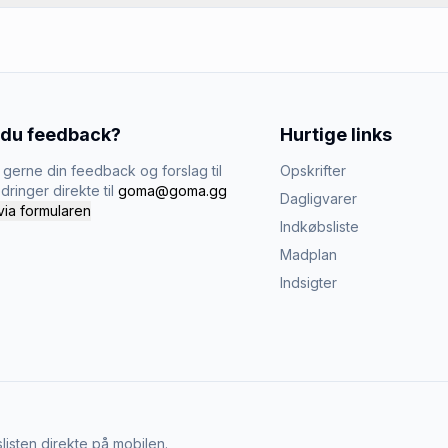
 du feedback?
Hurtige links
gerne din feedback og forslag til
Opskrifter
dringer direkte til
goma@goma.gg
Dagligvarer
via formularen
Indkøbsliste
Madplan
Indsigter
listen direkte på mobilen.