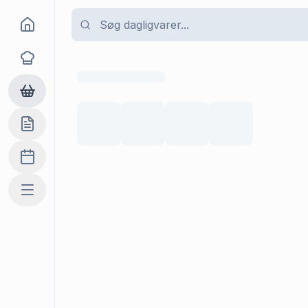
Goma
Opskrifter
Dagligvarer
Indkøbslisten
Madplan
Mere