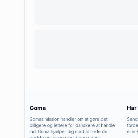
Goma
Har
Gomas mission handler om at gøre det
Send 
billigere og lettere for danskere at handle
forbe
ind. Goma hjælper dig med at finde de
eller
bedste priser og planlægge ugens