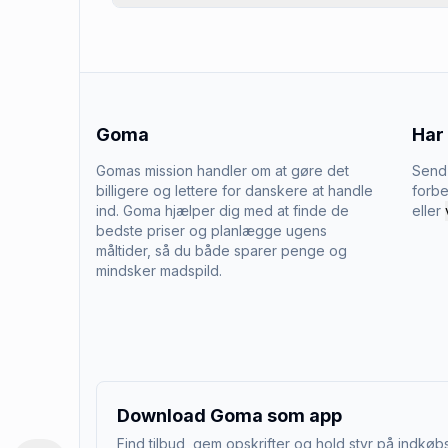
Goma
Har
Gomas mission handler om at gøre det
Send 
billigere og lettere for danskere at handle
forbe
ind. Goma hjælper dig med at finde de
eller
bedste priser og planlægge ugens
måltider, så du både sparer penge og
mindsker madspild.
Download Goma som app
Find tilbud, gem opskrifter og hold styr på indkøbs