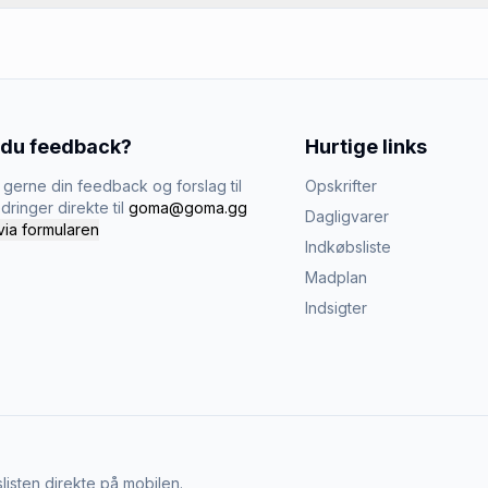
 du feedback?
Hurtige links
gerne din feedback og forslag til
Opskrifter
dringer direkte til
goma@goma.gg
Dagligvarer
via formularen
Indkøbsliste
Madplan
Indsigter
listen direkte på mobilen.