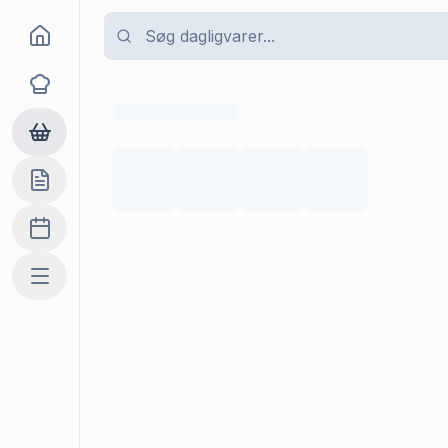
Goma
Opskrifter
Dagligvarer
Indkøbslisten
Madplan
Mere