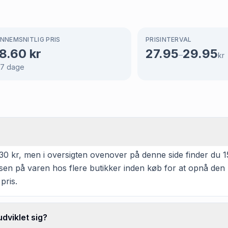
NNEMSNITLIG PRIS
PRISINTERVAL
8.60
kr
27.95
29.95
–
kr
87
dage
 kr, men i oversigten ovenover på denne side finder du 15 a
isen på varen hos flere butikker inden køb for at opnå den 
pris.
dviklet sig?