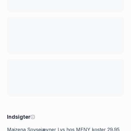
Indsigter
Maizena Sovsejævner Lys hos MENY koster 29.95