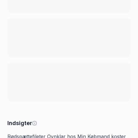
Indsigter
Rødspættefileter Ovnklar hos Min Købmand koster