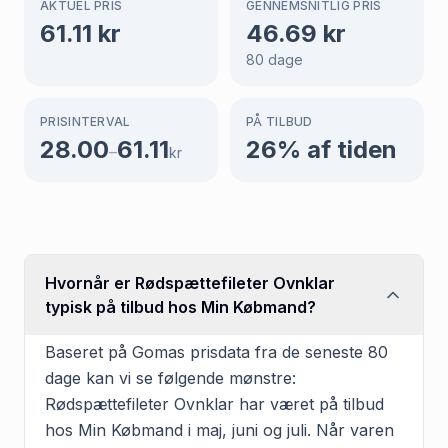
AKTUEL PRIS
GENNEMSNITLIG PRIS
61.11
kr
46.69
kr
80
dage
PRISINTERVAL
PÅ TILBUD
28.00
61.11
26
% af tiden
–
kr
Hvornår er Rødspættefileter Ovnklar
typisk på tilbud hos Min Købmand?
Baseret på Gomas prisdata fra de seneste 80
dage kan vi se følgende mønstre:
Rødspættefileter Ovnklar har været på tilbud
hos Min Købmand i maj, juni og juli. Når varen