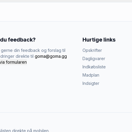
 du feedback?
Hurtige links
gerne din feedback og forslag til
Opskrifter
dringer direkte til
goma@goma.gg
Dagligvarer
via formularen
Indkøbsliste
Madplan
Indsigter
listen direkte på mobilen.