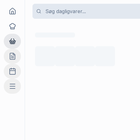
Goma
Opskrifter
Dagligvarer
Indkøbslisten
Madplan
Mere