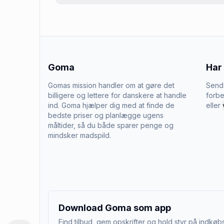
Goma
Har
Gomas mission handler om at gøre det
Send 
billigere og lettere for danskere at handle
forbe
ind. Goma hjælper dig med at finde de
eller
bedste priser og planlægge ugens
måltider, så du både sparer penge og
mindsker madspild.
Download Goma som app
Find tilbud, gem opskrifter og hold styr på indkøbs