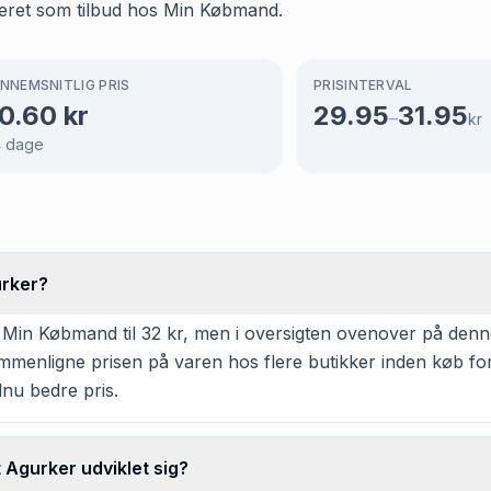
keret som tilbud hos Min Købmand.
NNEMSNITLIG PRIS
PRISINTERVAL
0.60
kr
29.95
31.95
–
kr
4
dage
urker?
in Købmand til 32 kr, men i oversigten ovenover på denne s
 sammenligne prisen på varen hos flere butikker inden køb f
dnu bedre pris.
 Agurker udviklet sig?