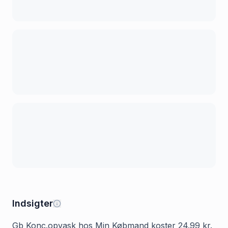
Indsigter
Gb Konc.opvask hos Min Købmand koster 24.99 kr.