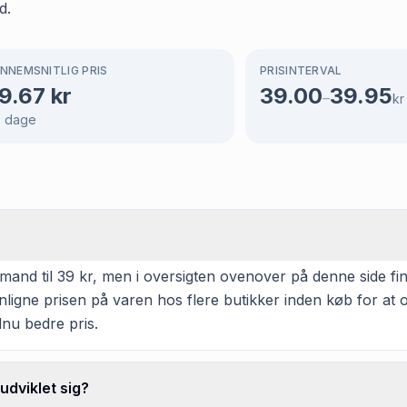
d.
NNEMSNITLIG PRIS
PRISINTERVAL
9.67
kr
39.00
39.95
–
kr
9
dage
d til 39 kr, men i oversigten ovenover på denne side finde
enligne prisen på varen hos flere butikker inden køb for a
dnu bedre pris.
udviklet sig?