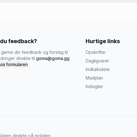
 du feedback?
Hurtige links
gerne din feedback og forslag til
Opskrifter
dringer direkte til
goma@goma.gg
Dagligvarer
via formularen
Indkøbsliste
Madplan
Indsigter
listen direkte på mobilen.