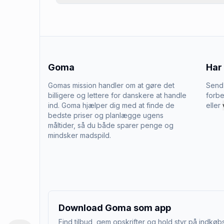
Goma
Har
Gomas mission handler om at gøre det
Send 
billigere og lettere for danskere at handle
forbe
ind. Goma hjælper dig med at finde de
eller
bedste priser og planlægge ugens
måltider, så du både sparer penge og
mindsker madspild.
Download Goma som app
Find tilbud, gem opskrifter og hold styr på indkøbs