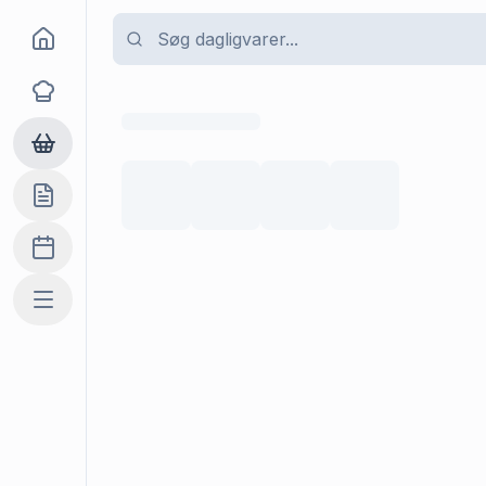
Goma
Opskrifter
Dagligvarer
Indkøbslisten
Madplan
Mere