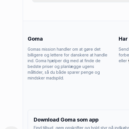
Goma
Har
Gomas mission handler om at gøre det
Send 
billigere og lettere for danskere at handle
forbe
ind. Goma hjælper dig med at finde de
eller
bedste priser og planlægge ugens
måltider, så du både sparer penge og
mindsker madspild.
Download Goma som app
Find tilbud, gem opskrifter og hold styr på indkøbs