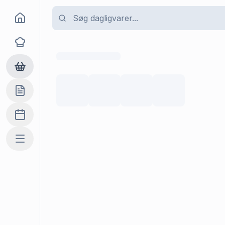
Goma
Opskrifter
Dagligvarer
Indkøbslisten
Madplan
Mere