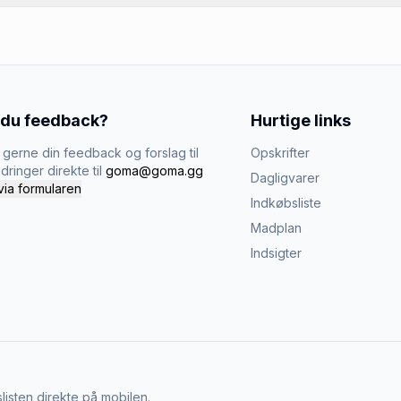
 du feedback?
Hurtige links
gerne din feedback og forslag til
Opskrifter
dringer direkte til
goma@goma.gg
Dagligvarer
via formularen
Indkøbsliste
Madplan
Indsigter
listen direkte på mobilen.