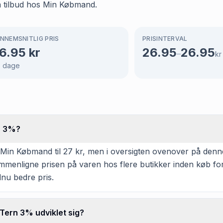
m tilbud hos Min Købmand.
NNEMSNITLIG PRIS
PRISINTERVAL
6.95
kr
26.95
26.95
–
kr
9
dage
n 3%?
n Købmand til 27 kr, men i oversigten ovenover på denne s
 sammenligne prisen på varen hos flere butikker inden køb f
dnu bedre pris.
Tern 3% udviklet sig?