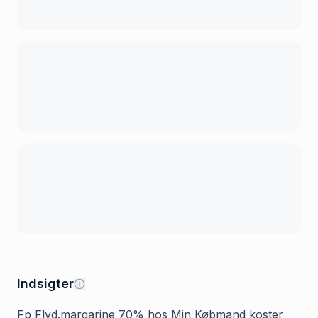
Indsigter
Fp Flyd.margarine 70% hos Min Købmand koster