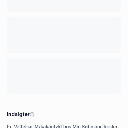
Indsigter
Fp Vaffelrør M/kakaofyld hos Min Købmand koster