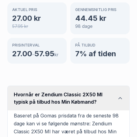
AKTUEL PRIS
GENNEMSNITLIG PRIS
27.00
kr
44.45
kr
57.95
kr
98
dage
PRISINTERVAL
PÅ TILBUD
27.00
57.95
7
% af tiden
–
kr
Hvornår er Zendium Classic 2X50 Ml
typisk på tilbud hos Min Købmand?
Baseret på Gomas prisdata fra de seneste 98
dage kan vi se følgende mønstre: Zendium
Classic 2X50 Ml har været på tilbud hos Min