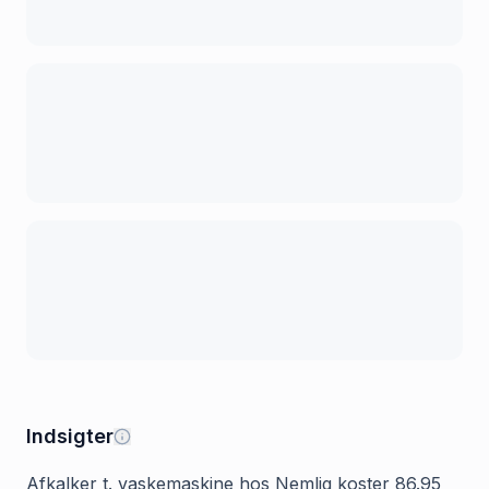
Indsigter
Afkalker t. vaskemaskine hos Nemlig koster 86.95