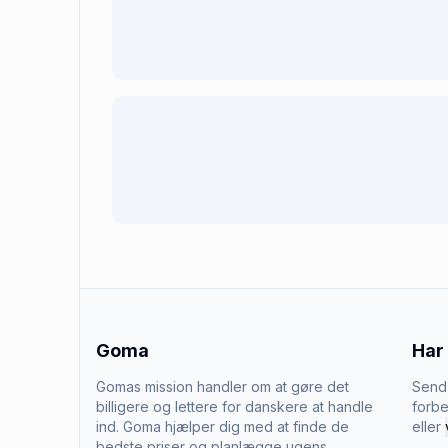
Goma
Har
Gomas mission handler om at gøre det
Send 
billigere og lettere for danskere at handle
forbe
ind. Goma hjælper dig med at finde de
eller
bedste priser og planlægge ugens