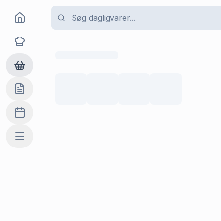
Goma
Opskrifter
Dagligvarer
Indkøbslisten
Madplan
Mere