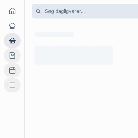
Goma
Opskrifter
Dagligvarer
Indkøbslisten
Madplan
Mere