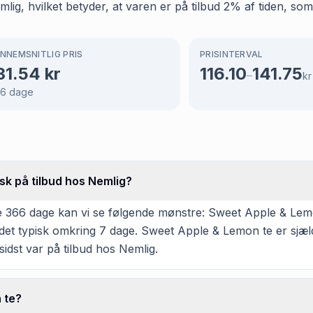
ig, hvilket betyder, at varen er på tilbud 2% af tiden, som 
NNEMSNITLIG PRIS
PRISINTERVAL
31.54
kr
116.10
141.75
–
kr
66
dage
sk på tilbud hos Nemlig?
e 366 dage kan vi se følgende mønstre: Sweet Apple & Lemo
det typisk omkring 7 dage. Sweet Apple & Lemon te er sjæld
idst var på tilbud hos Nemlig.
 te?