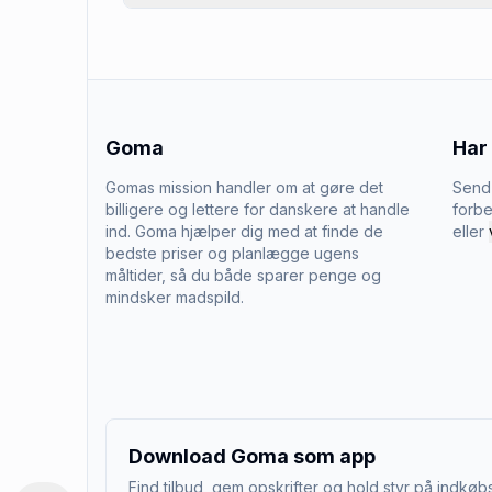
Goma
Har
Gomas mission handler om at gøre det
Send 
billigere og lettere for danskere at handle
forbe
ind. Goma hjælper dig med at finde de
eller
bedste priser og planlægge ugens
måltider, så du både sparer penge og
mindsker madspild.
Download Goma som app
Find tilbud, gem opskrifter og hold styr på indkøbs