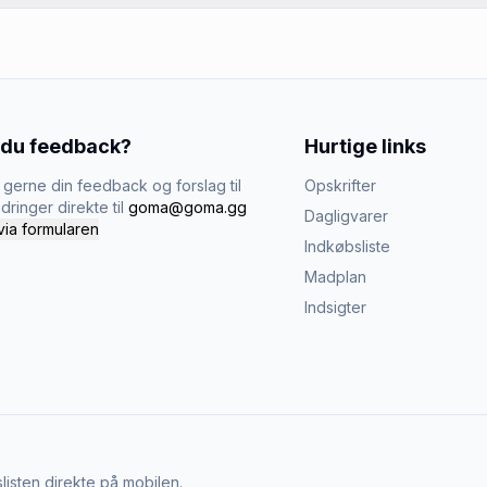
 du feedback?
Hurtige links
gerne din feedback og forslag til
Opskrifter
dringer direkte til
goma@goma.gg
Dagligvarer
via formularen
Indkøbsliste
Madplan
Indsigter
listen direkte på mobilen.