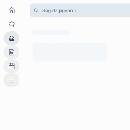
Goma
Opskrifter
Dagligvarer
Indkøbslisten
Madplan
Mere