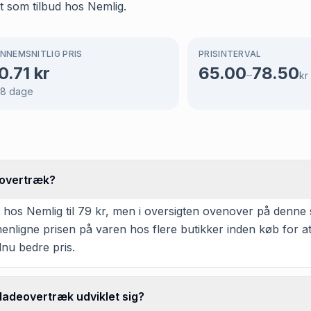
 som tilbud hos Nemlig.
NNEMSNITLIG PRIS
PRISINTERVAL
0.71
kr
65.00
78.50
–
kr
68
dage
eovertræk?
os Nemlig til 79 kr, men i oversigten ovenover på denne sid
mmenligne prisen på varen hos flere butikker inden køb for 
dnu bedre pris.
ladeovertræk udviklet sig?