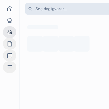
Goma
Opskrifter
Dagligvarer
Indkøbslisten
Madplan
Mere