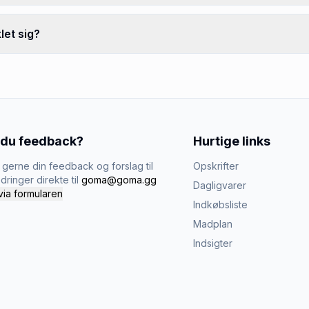
let sig?
 du feedback?
Hurtige links
gerne din feedback og forslag til
Opskrifter
dringer direkte til
goma@goma.gg
Dagligvarer
via formularen
Indkøbsliste
Madplan
Indsigter