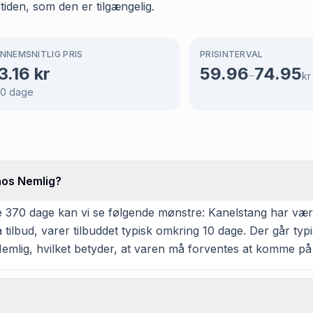
 tiden, som den er tilgængelig.
NNEMSNITLIG PRIS
PRISINTERVAL
3.16
kr
59.96
74.95
–
kr
70
dage
hos Nemlig?
370 dage kan vi se følgende mønstre: Kanelstang har været 
ilbud, varer tilbuddet typisk omkring 10 dage. Der går typ
Nemlig, hvilket betyder, at varen må forventes at komme på t