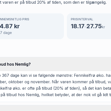
t varen er på tilbud 20% af tiden, som den er tilgængelig.
NNEMSNITLIG PRIS
PRISINTERVAL
4.87
kr
18.17
27.75
–
kr
67
dage
lbud hos Nemlig?
 367 dage kan vi se følgende mønstre: Fennikelfrø øko. har 
ptember, oktober og november. Når varen kommer på tilbud, va
elfrø øko. er ofte på tilbud (20% af tiden), så det kan beta
 på tilbud hos Nemlig, hvilket betyder, at der nok vil gå lidt