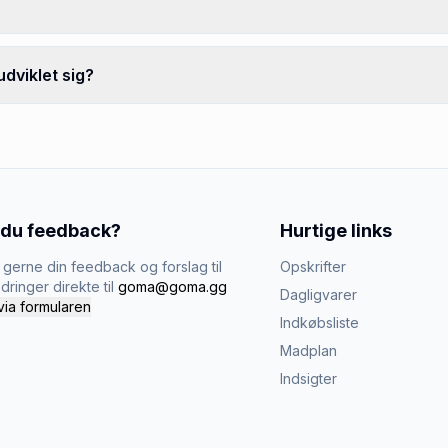
dviklet sig?
 du feedback?
Hurtige links
gerne din feedback og forslag til
Opskrifter
dringer direkte til
goma@goma.gg
Dagligvarer
via formularen
Indkøbsliste
Madplan
Indsigter