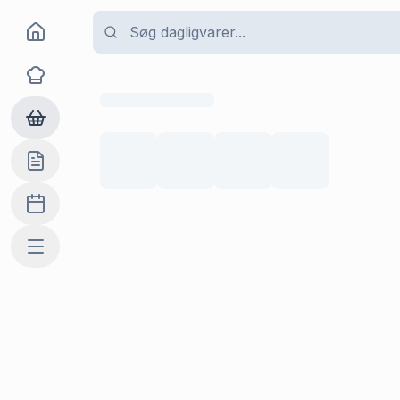
Goma
Opskrifter
Dagligvarer
Indkøbslisten
Madplan
Mere