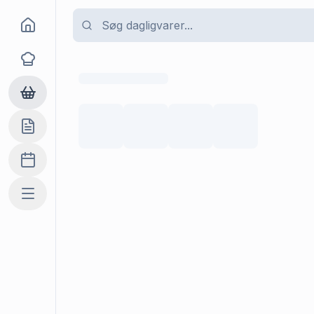
Goma
Opskrifter
Dagligvarer
Indkøbslisten
Madplan
Mere