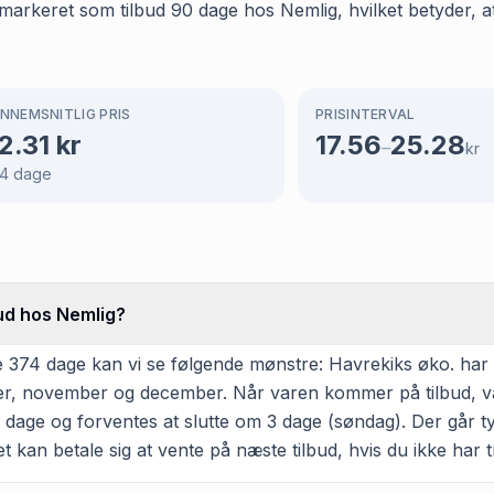
 markeret som tilbud 90 dage hos Nemlig, hvilket betyder, a
NNEMSNITLIG PRIS
PRISINTERVAL
2.31
kr
17.56
25.28
–
kr
4
dage
bud hos Nemlig?
 374 dage kan vi se følgende mønstre: Havrekiks øko. har v
ober, november og december. Når varen kommer på tilbud, va
dage og forventes at slutte om 3 dage (søndag). Der går t
et kan betale sig at vente på næste tilbud, hvis du ikke har t