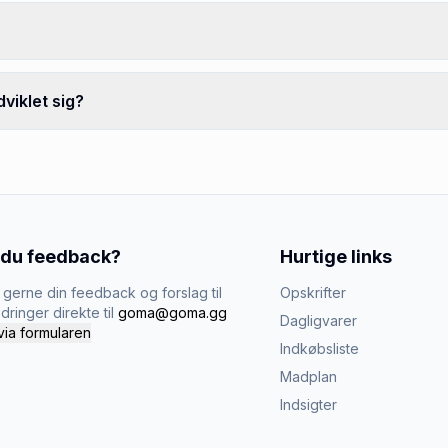
viklet sig?
 du feedback?
Hurtige links
gerne din feedback og forslag til
Opskrifter
dringer direkte til
goma@goma.gg
Dagligvarer
via formularen
Indkøbsliste
Madplan
Indsigter