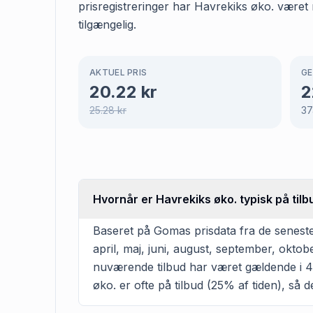
prisregistreringer har Havrekiks øko. været
tilgængelig.
AKTUEL PRIS
GE
20.22
kr
2
25.28
kr
37
Hvornår er Havrekiks øko. typisk på til
Baseret på Gomas prisdata fra de seneste
april, maj, juni, august, september, okt
nuværende tilbud har været gældende i 4 
øko. er ofte på tilbud (25% af tiden), så d