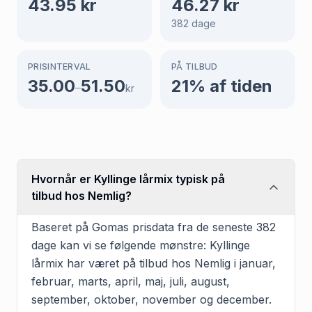
43.95
kr
46.27
kr
382
dage
PRISINTERVAL
PÅ TILBUD
35.00
51.50
21
% af tiden
–
kr
Hvornår er Kyllinge lårmix typisk på
tilbud hos Nemlig?
Baseret på Gomas prisdata fra de seneste 382
dage kan vi se følgende mønstre: Kyllinge
lårmix har været på tilbud hos Nemlig i januar,
februar, marts, april, maj, juli, august,
september, oktober, november og december.