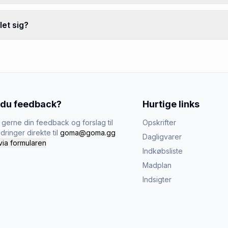
et sig?
 du feedback?
Hurtige links
gerne din feedback og forslag til
Opskrifter
dringer direkte til
goma@goma.gg
Dagligvarer
via formularen
Indkøbsliste
Madplan
Indsigter