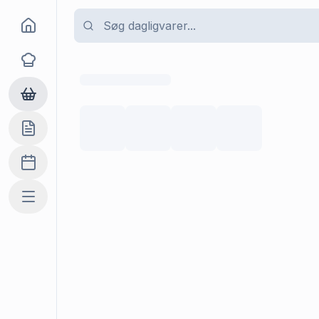
Goma
Opskrifter
Dagligvarer
Indkøbslisten
Madplan
Mere