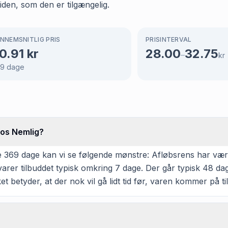
tiden, som den er tilgængelig.
NNEMSNITLIG PRIS
PRISINTERVAL
0.91
kr
28.00
32.75
–
kr
69
dage
hos Nemlig?
369 dage kan vi se følgende mønstre: Afløbsrens har været 
rer tilbuddet typisk omkring 7 dage. Der går typisk 48 dag
et betyder, at der nok vil gå lidt tid før, varen kommer på ti