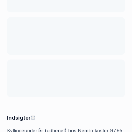
Indsigter
Kyllingeunderlår (udbenet) hos Nemlig koster 97.95