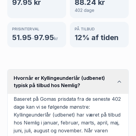
97.95
kr
88.24
kr
402
dage
PRISINTERVAL
PÅ TILBUD
51.95
97.95
12
% af tiden
–
kr
Hvornår er Kyllingeunderlår (udbenet)
typisk på tilbud hos Nemlig?
Baseret på Gomas prisdata fra de seneste 402
dage kan vi se følgende mønstre:
Kyllingeunderlår (udbenet) har været på tilbud
hos Nemlig i januar, februar, marts, april, maj,
juni, juli, august og november. Når varen