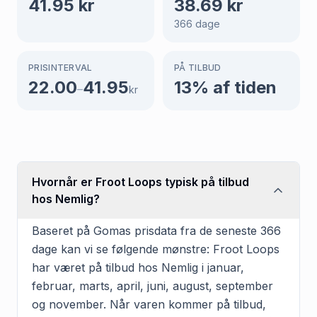
41.95
kr
38.69
kr
366
dage
PRISINTERVAL
PÅ TILBUD
22.00
41.95
13
% af tiden
–
kr
Hvornår er Froot Loops typisk på tilbud
hos Nemlig?
Baseret på Gomas prisdata fra de seneste 366
dage kan vi se følgende mønstre: Froot Loops
har været på tilbud hos Nemlig i januar,
februar, marts, april, juni, august, september
og november. Når varen kommer på tilbud,