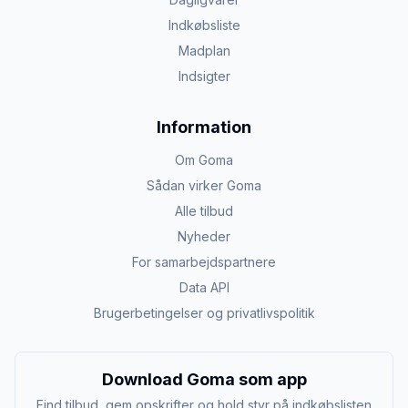
Indkøbsliste
Madplan
Indsigter
Information
Om Goma
Sådan virker Goma
Alle tilbud
Nyheder
For samarbejdspartnere
Data API
Brugerbetingelser og privatlivspolitik
Download Goma som app
Find tilbud, gem opskrifter og hold styr på indkøbslisten