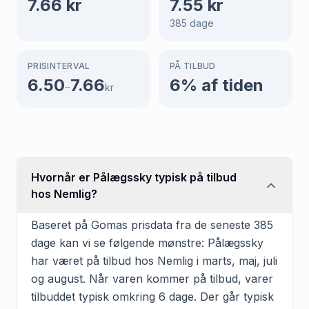
7.66
kr
7.55
kr
385
dage
PRISINTERVAL
PÅ TILBUD
6.50
7.66
6
% af tiden
–
kr
Hvornår er Pålægssky typisk på tilbud
hos Nemlig?
Baseret på Gomas prisdata fra de seneste 385
dage kan vi se følgende mønstre: Pålægssky
har været på tilbud hos Nemlig i marts, maj, juli
og august. Når varen kommer på tilbud, varer
tilbuddet typisk omkring 6 dage. Der går typisk