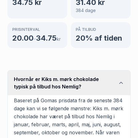
34.75
kr
31.40
kr
384
dage
PRISINTERVAL
PÅ TILBUD
20.00
34.75
20
% af tiden
–
kr
Hvornår er Kiks m. mørk chokolade
typisk på tilbud hos Nemlig?
Baseret på Gomas prisdata fra de seneste 384
dage kan vi se følgende mønstre: Kiks m. mørk
chokolade har været på tilbud hos Nemlig i
januar, februar, marts, april, maj, juni, august,
september, oktober og november. Når varen