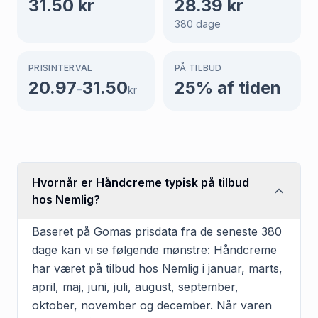
31.50
kr
28.39
kr
380
dage
PRISINTERVAL
PÅ TILBUD
20.97
31.50
25
% af tiden
–
kr
Hvornår er Håndcreme typisk på tilbud
hos Nemlig?
Baseret på Gomas prisdata fra de seneste 380
dage kan vi se følgende mønstre: Håndcreme
har været på tilbud hos Nemlig i januar, marts,
april, maj, juni, juli, august, september,
oktober, november og december. Når varen