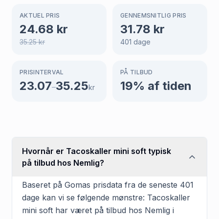
AKTUEL PRIS
GENNEMSNITLIG PRIS
24.68
kr
31.78
kr
35.25
kr
401
dage
PRISINTERVAL
PÅ TILBUD
23.07
35.25
19
% af tiden
–
kr
Hvornår er Tacoskaller mini soft typisk
på tilbud hos Nemlig?
Baseret på Gomas prisdata fra de seneste 401
dage kan vi se følgende mønstre: Tacoskaller
mini soft har været på tilbud hos Nemlig i