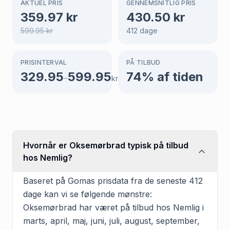
AKTUEL PRIS
GENNEMSNITLIG PRIS
359.97
kr
430.50
kr
599.95
kr
412
dage
PRISINTERVAL
PÅ TILBUD
329.95
599.95
74
% af tiden
–
kr
Hvornår er Oksemørbrad typisk på tilbud
hos Nemlig?
Baseret på Gomas prisdata fra de seneste 412
dage kan vi se følgende mønstre:
Oksemørbrad har været på tilbud hos Nemlig i
marts, april, maj, juni, juli, august, september,