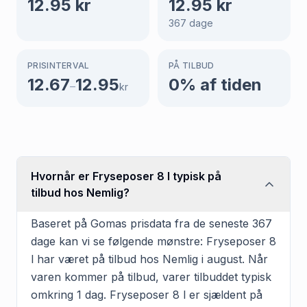
12.95
kr
12.95
kr
367
dage
PRISINTERVAL
PÅ TILBUD
12.67
12.95
0
% af tiden
–
kr
Hvornår er Fryseposer 8 l typisk på
tilbud hos Nemlig?
Baseret på Gomas prisdata fra de seneste 367
dage kan vi se følgende mønstre: Fryseposer 8
l har været på tilbud hos Nemlig i august. Når
varen kommer på tilbud, varer tilbuddet typisk
omkring 1 dag. Fryseposer 8 l er sjældent på