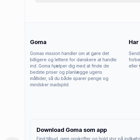
Goma
Har
Gomas mission handler om at gøre det
Send 
billigere og lettere for danskere at handle
forbe
ind. Goma hjælper dig med at finde de
eller
bedste priser og planlægge ugens
måltider, så du både sparer penge og
mindsker madspild.
Download Goma som app
Find tilbud, gem opskrifter og hold styr på indkøbs