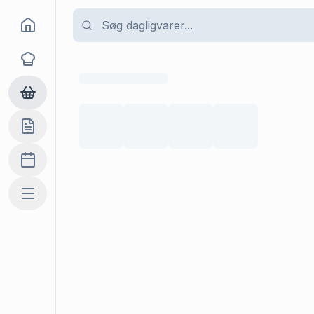
Goma
Opskrifter
Dagligvarer
Indkøbslisten
Madplan
Mere