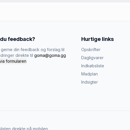
 du feedback?
Hurtige links
gerne din feedback og forslag til
Opskrifter
dringer direkte til
goma@goma.gg
Dagligvarer
via formularen
Indkøbsliste
Madplan
Indsigter
listen direkte på mobilen.