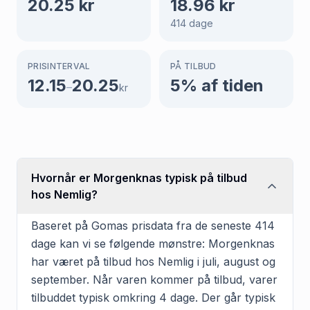
20.25
kr
18.96
kr
414
dage
PRISINTERVAL
PÅ TILBUD
12.15
20.25
5
% af tiden
–
kr
Hvornår er Morgenknas typisk på tilbud
hos Nemlig?
Baseret på Gomas prisdata fra de seneste 414
dage kan vi se følgende mønstre: Morgenknas
har været på tilbud hos Nemlig i juli, august og
september. Når varen kommer på tilbud, varer
tilbuddet typisk omkring 4 dage. Der går typisk