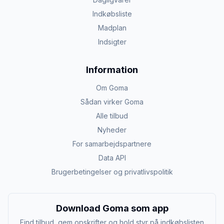
Indkøbsliste
Madplan
Indsigter
Information
Om Goma
Sådan virker Goma
Alle tilbud
Nyheder
For samarbejdspartnere
Data API
Brugerbetingelser og privatlivspolitik
Download Goma som app
Find tilbud, gem opskrifter og hold styr på indkøbslisten