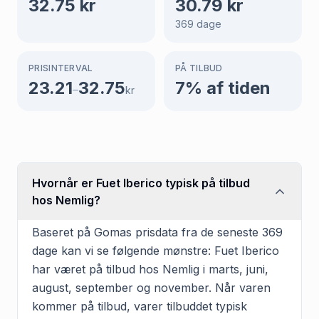
32.75
kr
30.79
kr
369
dage
PRISINTERVAL
PÅ TILBUD
23.21
32.75
7
% af tiden
–
kr
Hvornår er Fuet Iberico typisk på tilbud
hos Nemlig?
Baseret på Gomas prisdata fra de seneste 369
dage kan vi se følgende mønstre: Fuet Iberico
har været på tilbud hos Nemlig i marts, juni,
august, september og november. Når varen
kommer på tilbud, varer tilbuddet typisk