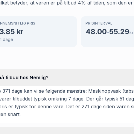
ket betyder, at varen er på tilbud 4% af tiden, som den er 
NNEMSNITLIG PRIS
PRISINTERVAL
3.85
kr
48.00
55.29
–
kr
1
dage
på tilbud hos Nemlig?
 371 dage kan vi se følgende mønstre: Maskinopvask (tabs
rer tilbuddet typisk omkring 7 dage. Der går typisk 51 da
is er typisk for denne vare. Det er 271 dage siden varen sid
en snart.