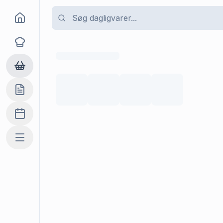
Goma
Opskrifter
Dagligvarer
Indkøbslisten
Madplan
Mere