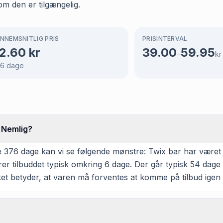
om den er tilgængelig.
NNEMSNITLIG PRIS
PRISINTERVAL
2.60
kr
39.00
59.95
–
kr
76
dage
s Nemlig?
 376 dage kan vi se følgende mønstre: Twix bar har været på
er tilbuddet typisk omkring 6 dage. Der går typisk 54 dage 
lket betyder, at varen må forventes at komme på tilbud igen 