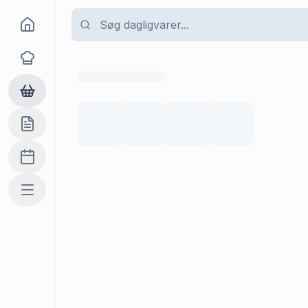
Goma
Opskrifter
Dagligvarer
Indkøbslisten
Madplan
Mere