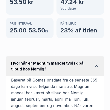
53.50
kr
47.24
kr
365
dage
PRISINTERVAL
PÅ TILBUD
25.00
53.50
23
% af tiden
–
kr
Hvornår er Magnum mandel typisk på
tilbud hos Nemlig?
Baseret på Gomas prisdata fra de seneste 365
dage kan vi se følgende mønstre: Magnum
mandel har været på tilbud hos Nemlig i
januar, februar, marts, april, maj, juni, juli,
august, september og november. Når varen