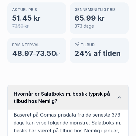
AKTUEL PRIS
GENNEMSNITLIG PRIS
51.45
kr
65.99
kr
73.50
kr
373
dage
PRISINTERVAL
PÅ TILBUD
48.97
73.50
24
% af tiden
–
kr
Hvornår er Salatboks m. bestik typisk på
tilbud hos Nemlig?
Baseret på Gomas prisdata fra de seneste 373
dage kan vi se følgende mønstre: Salatboks m.
bestik har været på tilbud hos Nemlig i januar,