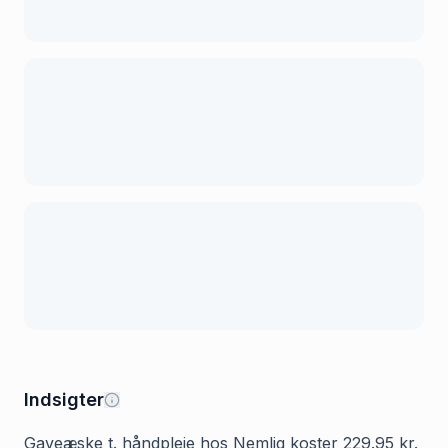
Indsigter
Gaveæske t. håndpleje hos Nemlig koster 229.95 kr.