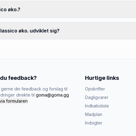
ico øko.?
assico øko. udviklet sig?
 du feedback?
Hurtige links
gerne din feedback og forslag til
Opskrifter
dringer direkte til
goma@goma.gg
Dagligvarer
via formularen
Indkøbsliste
Madplan
Indsigter