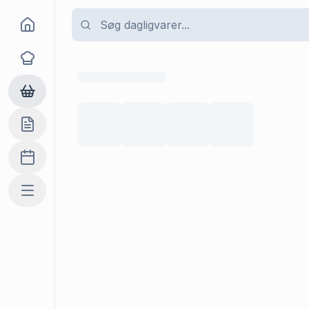
Goma
Opskrifter
Dagligvarer
Indkøbslisten
Madplan
Mere