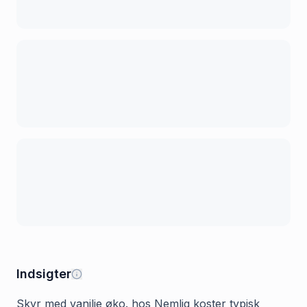
Indsigter
Skyr med vanilje øko. hos Nemlig koster typisk