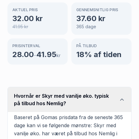
AKTUEL PRIS
GENNEMSNITLIG PRIS
32.00
kr
37.60
kr
41.95
kr
365
dage
PRISINTERVAL
PÅ TILBUD
28.00
41.95
18
% af tiden
–
kr
Hvornår er Skyr med vanilje øko. typisk
på tilbud hos Nemlig?
Baseret på Gomas prisdata fra de seneste 365
dage kan vi se følgende mønstre: Skyr med
vanilje øko. har været på tilbud hos Nemlig i