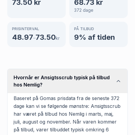
73.50
kr
68.73
kr
372
dage
PRISINTERVAL
PÅ TILBUD
48.97
73.50
9
% af tiden
–
kr
Hvornår er Ansigtsscrub typisk på tilbud
hos Nemlig?
Baseret på Gomas prisdata fra de seneste 372
dage kan vi se følgende mønstre: Ansigtsscrub
har været på tilbud hos Nemlig i marts, maj,
juli, august og november. Når varen kommer
på tilbud, varer tilbuddet typisk omkring 6