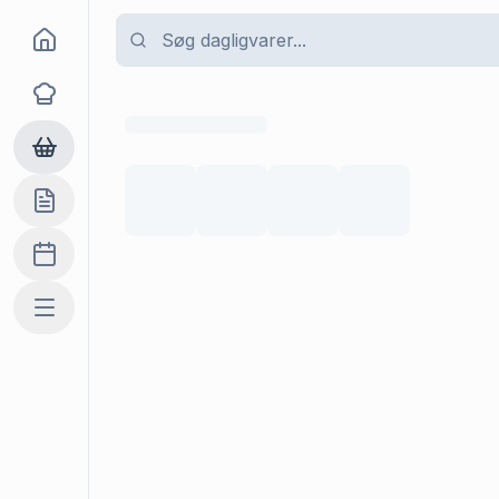
Goma
Opskrifter
Dagligvarer
Indkøbslisten
Madplan
Mere