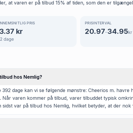
er, at varen er på tilbud 15% af tiden, som den er tilgængel
NNEMSNITLIG PRIS
PRISINTERVAL
3.37
kr
20.97
34.95
–
kr
2
dage
tilbud hos Nemlig?
 392 dage kan vi se følgende mønstre: Cheerios m. havre ha
r. Når varen kommer på tilbud, varer tilbuddet typisk omkr
sidst var på tilbud hos Nemlig, hvilket betyder, at der nok v